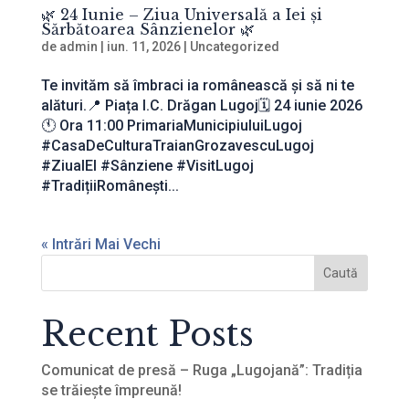
🌿 24 Iunie – Ziua Universală a Iei și
Sărbătoarea Sânzienelor 🌿
de
admin
|
iun. 11, 2026
|
Uncategorized
Te invităm să îmbraci ia românească și să ni te
alături.📍 Piața I.C. Drăgan Lugoj🗓️ 24 iunie 2026
🕚 Ora 11:00 PrimariaMunicipiuluiLugoj
#CasaDeCulturaTraianGrozavescuLugoj
#ZiuaIEI #Sânziene #VisitLugoj
#TradițiiRomânești...
« Intrări Mai Vechi
Caută
Recent Posts
Comunicat de presă – Ruga „Lugojană”: Tradiția
se trăiește împreună!