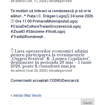
de
admin
|
iun. 11, 2026
|
Uncategorized
Te invităm să îmbraci ia românească și să ni te
alături.📍 Piața I.C. Drăgan Lugoj🗓️ 24 iunie 2026
🕚 Ora 11:00 PrimariaMunicipiuluiLugoj
#CasaDeCulturaTraianGrozavescuLugoj
#ZiuaIEI #Sânziene #VisitLugoj
#TradițiiRomânești...
👇 Lista operatorilor economici admiși
pentru participarea la evenimentele
„Oxigen Festival” & „Lumea Copilăriei”,
desfășurate în perioada 29 mai – 1 iunie
2026, poate fi consultată mai jos.
de
admin
|
mai 26, 2026
|
Uncategorized
Comercianti acceptati CODRUDescarcă
« Intrări Mai Vechi
Caută