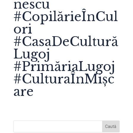
nescu
#CopilărieÎnCul
ori
#CasaDeCultură
Lugoj
#PrimăriaLugoj
#CulturaÎnMișc
are
Caută