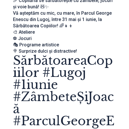
🎉 Copilăria se sărbătorește cu zâmbete, jocuri
și voie bună! 🧸✨
Vă așteptăm cu mic, cu mare, în Parcul George
Enescu din Lugoj, între 31 mai și 1 iunie, la
Sărbătoarea Copiilor! 🌈👧👦
🎨 Ateliere
⚽ Jocuri
🎭 Programe artistice
🍭 Surprize dulci și distractive!
SărbătoareaCop
iilor #Lugoj
#1iunie
#ZâmbeteȘiJoac
ă
#ParculGeorgeE