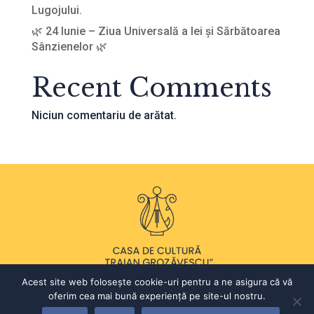
Lugojului.
🌿 24 Iunie – Ziua Universală a Iei și Sărbătoarea
Sânzienelor 🌿
Recent Comments
Niciun comentariu de arătat.
Acest site web folosește cookie-uri pentru a ne asigura că vă
oferim cea mai bună experiență pe site-ul nostru.