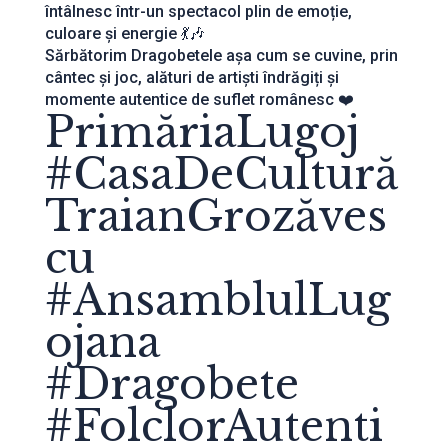
întâlnesc într-un spectacol plin de emoție,
culoare și energie 💃🎶
Sărbătorim Dragobetele așa cum se cuvine, prin
cântec și joc, alături de artiști îndrăgiți și
momente autentice de suflet românesc ❤️
PrimăriaLugoj
#CasaDeCultură
TraianGrozăves
cu
#AnsamblulLug
ojana
#Dragobete
#FolclorAutenti